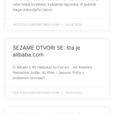
robe lošeg kvaliteta, kašnjenje isporuke, ili gubitak
traga dobavljača nakon
VAŠ POSLOVNI PARTNER U KINI
14.04.2026
SEZAME OTVORI SE: šta je
alibaba.com
O Alibabi (i 40 hajduka) su čuli svi… od Amerike,
Nemačke, Indije, do Kine, i Japana. Priča o
poštenom drvoseči
VAŠ POSLOVNI PARTNER U KINI
16.02.2026