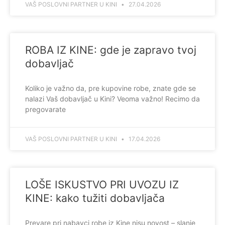
VAŠ POSLOVNI PARTNER U KINI
27.04.2026
ROBA IZ KINE: gde je zapravo tvoj
dobavljač
Koliko je važno da, pre kupovine robe, znate gde se
nalazi Vaš dobavljač u Kini? Veoma važno! Recimo da
pregovarate
VAŠ POSLOVNI PARTNER U KINI
17.04.2026
LOŠE ISKUSTVO PRI UVOZU IZ
KINE: kako tužiti dobavljača
Prevare pri nabavci robe iz Kine nisu novost – slanje