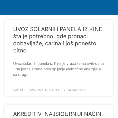
UVOZ SOLARNIH PANELA IZ KINE:
šta je potrebno, gde pronaći
dobavljače, carina i još ponešto
bitno
Uvoz solarnih panela iz Kine je vruća tema ovih dana
– sa jedne strane poskupljenje električne energije a
sa druge
VAŠ POSLOVNI PARTNER U KINI
14.04.2026
AKREDITIV: NAJSIGURNIJI NAČIN