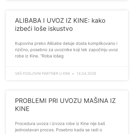
ALIBABA I UVOZ IZ KINE: kako
izbeći loše iskustvo
Kupovina preko Alibabe deluje dosta komplikovano i
rizično, posebno za uvoznike koji tek započinju uvoz
robe iz Kine. “Roba lošeg
VAŠ POSLOVNI PARTNER U KINI
14.04.2026
PROBLEMI PRI UVOZU MAŠINA IZ
KINE
Procedura uvoza i izvoza robe iz Kine nije baš
jednostavan proces. Posebno kada se radi o