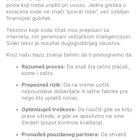
posla koji treba uraditi pri uvozu. Jedna greška u
koracima ovde ne znači “povrat robe”, već ozbiljan
finansijski gubitak.
Tekstovi koje ovde čitaš nisu prepisani sa
interneta, niti generisani veštačkom inteligencijom.
Svaki tekst je rezultat dugogodišnjeg iskustva.
Kroz našu bazu znanja želimo da ti pomognemo da:
Razumeš proces:
Da znaš šta tačno plaćaš,
kome i zašto.
Prepoznaš rizik:
Da na vreme uočiš
nepouzdane dobavljače ili lažne fabrike pre
nego što uplatiš novac.
Optimizuješ troškove:
Da naučiš gde se kriju
prave uštede, a gde se apsolutno ne sme
štedeti (poput kontrole kvaliteta).
Pronađeš pouzdanog partnera:
Da shvatiš