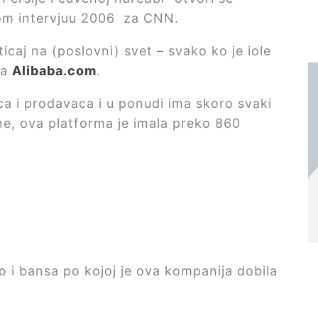
om intervjuu 2006 za CNN.
icaj na (poslovni) svet – svako ko je iole
za
Alibaba.com
.
a i prodavaca i u ponudi ima skoro svaki
e, ova platforma je imala preko 860
o i bansa po kojoj je ova kompanija dobila