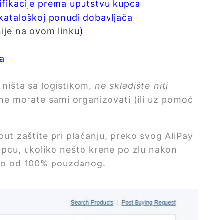
fikacije prema uputstvu kupca
ataloškoj ponudi dobavljača
nije na ovom linku
)
a
 ništa sa logistikom,
ne skladište niti
ine morate sami organizovati (ili uz pomoć
ut zaštite pri plaćanju, preko svog AliPay
upcu, ukoliko nešto krene po zlu nakon
leko od 100% pouzdanog.