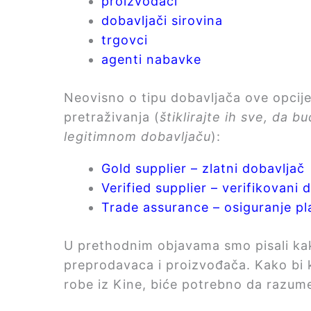
proizvođači
dobavljači sirovina
trgovci
agenti nabavke
Neovisno o tipu dobavljača ove opcije
pretraživanja (
štiklirajte ih sve, da b
legitimnom dobavljaču
):
Gold supplier – zlatni dobavljač
Verified supplier – verifikovani 
Trade assurance – osiguranje pl
U prethodnim objavama smo pisali kak
preprodavaca i proizvođača.
Kako bi 
robe iz Kine, biće potrebno da razum