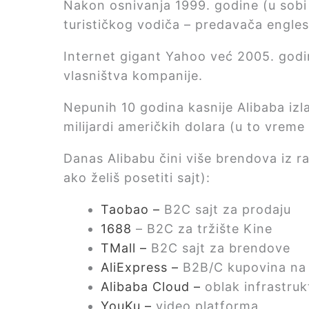
Nakon osnivanja 1999. godine (u sobi
turističkog vodiča – predavača engle
Internet gigant Yahoo već 2005. godi
vlasništva kompanije.
Nepunih 10 godina kasnije Alibaba izla
milijardi američkih dolara (u to vrem
Danas Alibabu čini više brendova iz raz
ako želiš posetiti sajt):
Taobao –
B2C sajt za prodaju
1688
– B2C za tržište Kine
TMall –
B2C sajt za brendove
AliExpress –
B2B/C kupovina na
Alibaba Cloud –
oblak infrastruk
YouKu –
video platforma