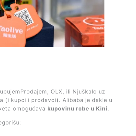
upujemProdajem, OLX, ili Njuškalo uz
a (i kupci i prodavci). Alibaba je dakle u
 sveta omogućava
kupovinu robe u Kini
.
egorišu: