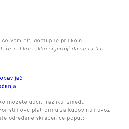
 će Vam biti dostupne prilikom
udete koliko-toliko sigurniji da se radi o
dobavljač
aćanja
o možete uočiti razliku između
koristili ovu platformu za kupovinu i uvoz
ete određene skraćenice poput: