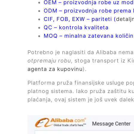
OEM – proizvodnja robe uz modi
ODM – proizvodnja robe prema k
CIF, FOB, EXW – pariteti (
detalj
QC – kontrola kvaliteta
MOQ – minalna zatevana količin
Potrebno je naglasiti da Alibaba nema
otpremaju robu
, stoga transport iz K
agenta za kupovinu
).
Platforma pruža finansijske usluge pop
platnog sistema. Iako pruža zaštitu k
plaćanja, ovaj sistem je još uvek da