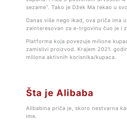
sezame”. Tako je Džek Ma rekao u sv
Danas više nego ikad, ova priča ima ut
zainteresovan za e-trgovinu čuo je i 
Platforma koja povezuje milione kupac
zamislivi proizvod.
Krajem 2021. godin
miliona aktivnih korisnika/kupaca.
Šta je Alibaba
Alibabina priča je, skoro nestvarna ka
ime.