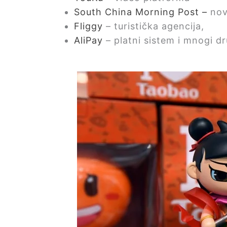
South China Morning Post –
nov
Fliggy
– turistička agencija,
AliPay
– platni sistem i mnogi dr