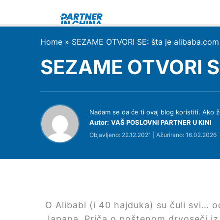
Skip
to
content
Home
»
SEZAME OTVORI SE: šta je alibaba.com
SEZAME OTVORI SE:
Nadam se da će ti ovaj blog koristiti. Ak
Autor:
VAŠ POSLOVNI PARTNER U KINI
Objavljeno: 22.12.2021 | Ažurirano: 16.02.2026
O Alibabi (i 40 hajduka) su čuli svi… 
Japana. Priča o poštenom drvoseči iz 