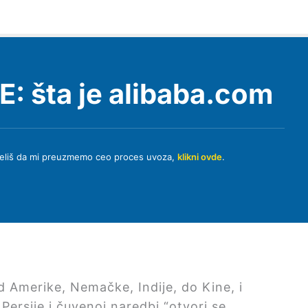
 šta je alibaba.com
o želiš da mi preuzmemo ceo proces uvoza,
klikni ovde
.
od Amerike, Nemačke, Indije, do Kine, i
Persije i čuvenoj naredbi “otvori se