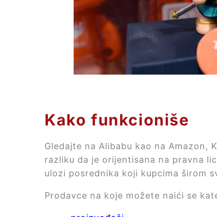
Kako funkcioniše
Gledajte na Alibabu kao na Amazon, K
razliku da je orijentisana na pravna lic
ulozi posrednika koji kupcima širom
Prodavce na koje možete naići se kat