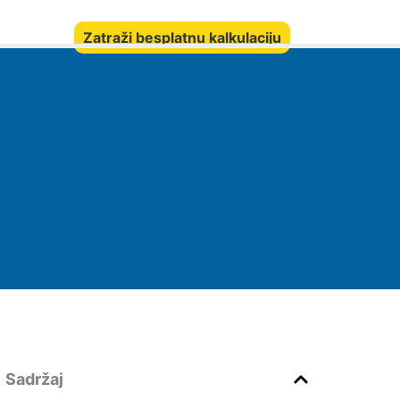
Zatraži besplatnu kalkulaciju
Sadržaj