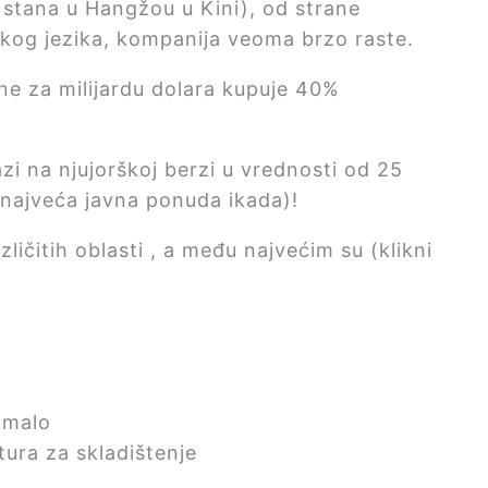
 stana u Hangžou u Kini), od strane
skog jezika, kompanija veoma brzo raste.
ne za milijardu dolara kupuje 40%
zi na njujorškoj berzi u vrednosti od 25
e najveća javna ponuda ikada)!
ličitih oblasti , a među najvećim su (klikni
 malo
tura za skladištenje