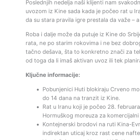
Poslednjih nedelja naši klijenti nam svakodn
uvozom iz Kine sada kada je počeo rat u Ira
da su stara pravila igre prestala da važe – a
Roba i dalje može da putuje iz Kine do Srbij
rata, ne po starim rokovima i ne bez dobr
tačno dešava, šta to konkretno znači za te
od toga da li imaš aktivan uvoz ili tek planir
Ključne informacije:
Pobunjenici Huti blokiraju Crveno m
do 14 dana na tranzit iz Kine.
Rat u Iranu koji je počeo 28. februa
Hormuškog moreuza za komercijalni 
Kontejnerski brodovi na ruti Kina-Ev
indirektan uticaj kroz rast cene nafte