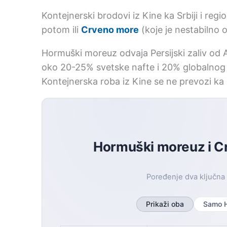
Kontejnerski brodovi iz Kine ka Srbiji i regi
potom ili
Crveno more
(koje je nestabilno 
Hormuški moreuz odvaja Persijski zaliv od 
oko 20-25% svetske nafte i 20% globalnog 
Kontejnerska roba iz Kine se ne prevozi k
Hormuški moreuz i Cr
Poređenje dva ključna
Prikaži oba
Samo 