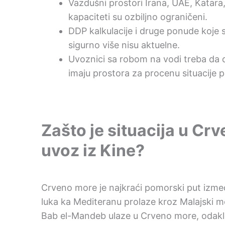
Vazdušni prostori Irana, UAE, Katara,
kapaciteti su ozbiljno ograničeni.
DDP kalkulacije i druge ponude koje s
sigurno više nisu aktuelne.
Uvoznici sa robom na vodi treba da d
imaju prostora za procenu situacije p
Zašto je situacija u C
uvoz iz Kine?
Crveno more je najkraći pomorski put između
luka ka Mediteranu prolaze kroz Malajski 
Bab el-Mandeb ulaze u Crveno more, odakle 