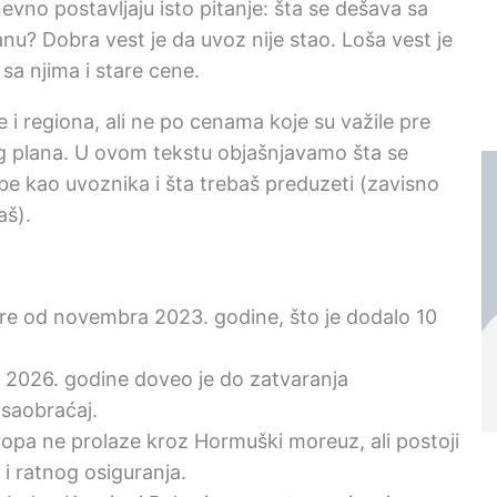
evno postavljaju isto pitanje: šta se dešava sa
nu? Dobra vest je da uvoz nije stao. Loša vest je
 sa njima i stare cene.
e i regiona, ali ne po cenama koje su važile pre
og plana. U ovom tekstu objašnjavamo šta se
be kao uvoznika i šta trebaš preduzeti (zavisno
aš).
ore od novembra 2023. godine, što je dodalo 10
ra 2026. godine doveo je do zatvaranja
saobraćaj.
ropa ne prolaze kroz Hormuški moreuz, ali postoji
 i ratnog osiguranja.