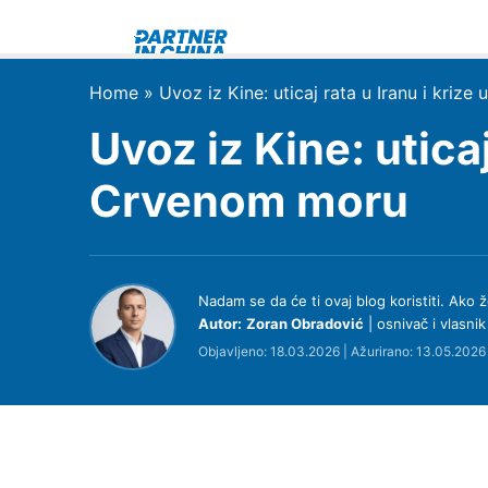
Skip
to
content
Home
»
Uvoz iz Kine: uticaj rata u Iranu i kriz
Uvoz iz Kine: uticaj
Crvenom moru
Nadam se da će ti ovaj blog koristiti. Ak
Autor:
Zoran Obradović
| osnivač i vlasni
Objavljeno: 18.03.2026 | Ažurirano: 13.05.2026