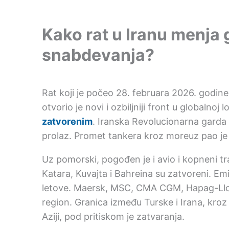
Kako rat u Iranu menja 
snabdevanja?
Rat koji je počeo 28. februara 2026. godin
otvorio je novi i ozbiljniji front u globalnoj l
zatvorenim
. Iranska Revolucionarna garda
prolaz. Promet tankera kroz moreuz pao je 
Uz pomorski, pogođen je i avio i kopneni tr
Katara, Kuvajta i Bahreina su zatvoreni. Em
letove. Maersk, MSC, CMA CGM, Hapag-Lloyd
region. Granica između Turske i Irana, kro
Aziji, pod pritiskom je zatvaranja.