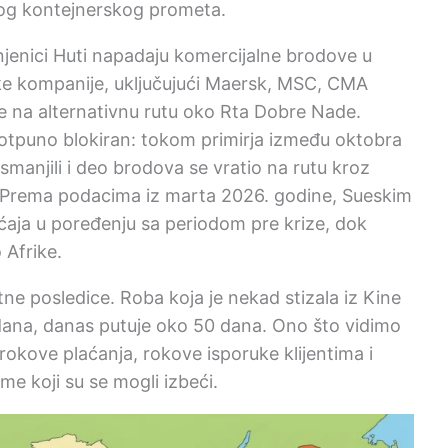
nog kontejnerskog prometa.
enici Huti napadaju komercijalne brodove u
e kompanije, uključujući Maersk, MSC, CMA
 na alternativnu rutu oko Rta Dobre Nade.
potpuno blokiran: tokom primirja između oktobra
smanjili i deo brodova se vratio na rutu kroz
a. Prema podacima iz marta 2026. godine, Sueskim
aja u poređenju sa periodom pre krize, dok
 Afrike.
tne posledice. Roba koja je nekad stizala iz Kine
 dana, danas putuje oko 50 dana. Ono što vidimo
i rokove plaćanja, rokove isporuke klijentima i
me koji su se mogli izbeći.