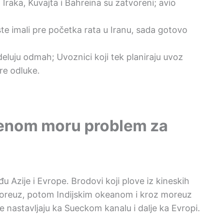
 Iraka, Kuvajta i Bahreina su zatvoreni; avio
te imali pre početka rata u Iranu, sada gotovo
eluju odmah; Uvoznici koji tek planiraju uvoz
re odluke.
rvenom moru problem za
 Azije i Evrope. Brodovi koji plove iz kineskih
moreuz, potom Indijskim okeanom i kroz moreuz
nastavljaju ka Sueckom kanalu i dalje ka Evropi.