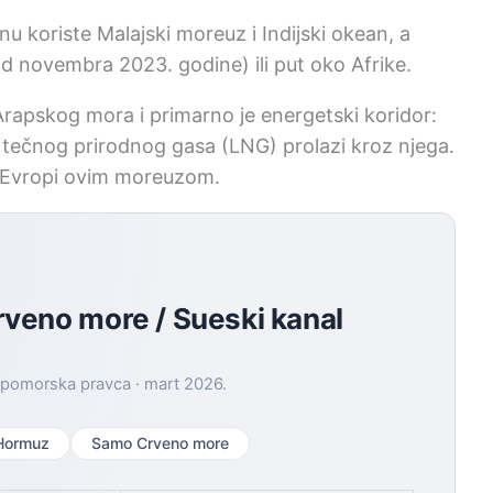
onu koriste Malajski moreuz i Indijski okean, a
od novembra 2023. godine) ili put oko Afrike.
Arapskog mora i primarno je energetski koridor:
tečnog prirodnog gasa (LNG) prolazi kroz njega.
a Evropi ovim moreuzom.
veno more / Sueski kanal
 pomorska pravca · mart 2026.
Hormuz
Samo Crveno more