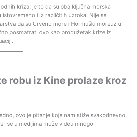
hodnih kriza, je to da su oba ključna morska
istovremeno i iz različitih uzroka. Nije se
odarstva da su Crveno more i Hormuški moreuz u
šno posmatrati ovo kao produžetak krize iz
aciji.
ze robu iz Kine prolaze kroz
Ujedno, ovo je pitanje koje nam stiže svakodnevno
, jer se u medijima može videti mnogo