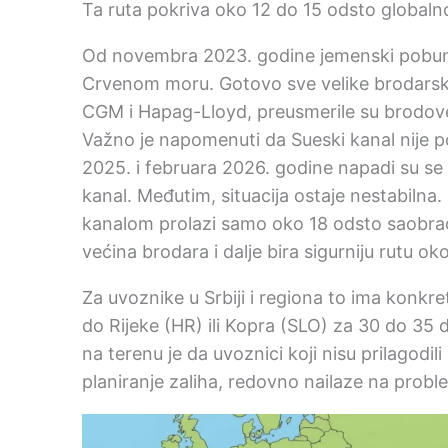
Ta ruta pokriva oko 12 do 15 odsto global
Od novembra 2023. godine jemenski pobunj
Crvenom moru. Gotovo sve velike brodarsk
CGM i Hapag-Lloyd, preusmerile su brodove
Važno je napomenuti da Sueski kanal nije 
2025. i februara 2026. godine napadi su se 
kanal. Međutim, situacija ostaje nestabiln
kanalom prolazi samo oko 18 odsto saobrać
većina brodara i dalje bira sigurniju rutu oko
Za uvoznike u Srbiji i regiona to ima konkre
do Rijeke (HR) ili Kopra (SLO) za 30 do 35
na terenu je da uvoznici koji nisu prilagodil
planiranje zaliha, redovno nailaze na proble