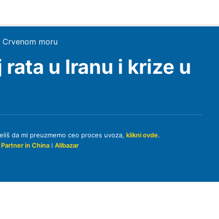
e u Crvenom moru
 rata u Iranu i krize u
o želiš da mi preuzmemo ceo proces uvoza,
klikni ovde
.
k
Partner in China
i
Alibazar