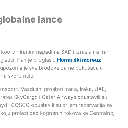
globalne lance
e koordiniranim napadima SAD i Izraela na Iran
ogistici. Iran je proglasio
Hormuški moreuz
 upozorila je sve brodove da ne pokušavaju
na skoro nulu.
ansport. Vazdušni prostori Irana, Iraka, UAE,
irates SkyCargo i Qatar Airways obustavili su
 i COSCO obustavili su prijem rezervacija za
z koju prolazi deo kopnenih tokova ka Centralnoj