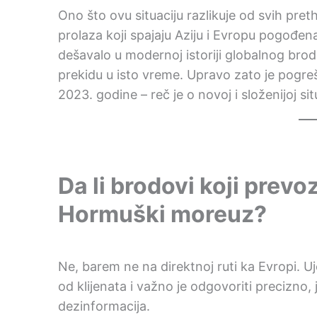
Ono što ovu situaciju razlikuje od svih pret
prolaza koji spajaju Aziju i Evropu pogođena 
dešavalo u modernoj istoriji globalnog br
prekidu u isto vreme. Upravo zato je pogre
2023. godine – reč je o novoj i složenijoj situ
Da li brodovi koji prevo
Hormuški moreuz?
Ne, barem ne na direktnoj ruti ka Evropi. 
od klijenata i važno je odgovoriti precizno
dezinformacija.